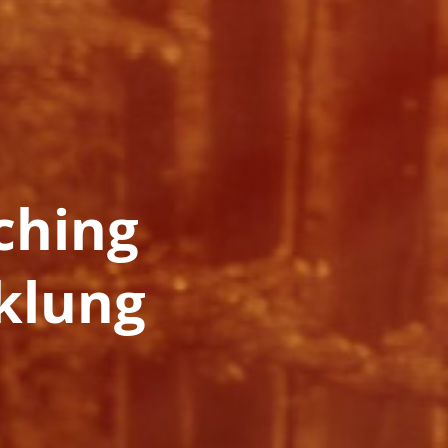
ching
klung