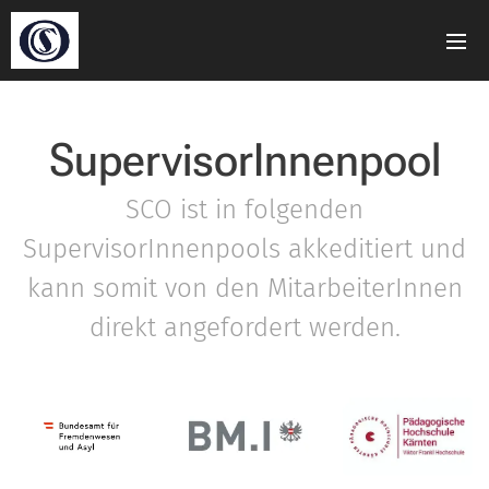
SupervisorInnenpool
SCO ist in folgenden
SupervisorInnenpools akkeditiert und
kann somit von den MitarbeiterInnen
direkt angefordert werden.