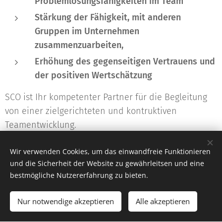
Problemlösungsfähigkeiten im Team
Stärkung der Fähigkeit, mit anderen
Gruppen im Unternehmen
zusammenzuarbeiten,
Erhöhung des gegenseitigen Vertrauens und
der positiven Wertschätzung
SCO
ist Ihr kompetenter Partner für die Begleitung
von einer zielgerichteten und kontruktiven
Teamentwicklung.
Wir verwenden Cookies, um das einwandfreie Funktionieren
und die Sicherheit der Website zu gewährleitsen und eine
bestmögliche Nutzererfahrung zu bieten.
© 2016 Dipl.-Päd. Mario Adelbrecht, B.Ed. M.A., A-9587 Riegersdorf, St.
Leonhard bei Siebenbrünn, Kärnten, office@sco.co.at
Nur notwendige akzeptieren
Alle akzeptieren
Unterstützt von
Webnode
Cookies