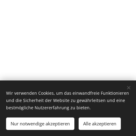
Wir verwenden Cookies, um das einwandfreie Funktionieren
und die Sicherheit der Website zu gewährleitsen und eine
bestmögliche Nutzererfahrung zu bieten.
© 2016 Dipl.-Päd. Mario Adelbrecht, B.Ed. M.A., A-9587 Riegersdorf, St.
Leonhard bei Siebenbrünn, Kärnten, office@sco.co.at
Nur notwendige akzeptieren
Alle akzeptieren
Unterstützt von
Webnode
Cookies